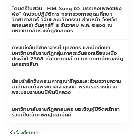
“ดนตรีในสวน : H.M. Song อว. บรรเลงเพลงของ
พ่อ” (หน่วยปฏิบัติการ กระทรวงการอุดมศึกษา
วิทยาศาสตร์ วิจัยและนวัตกรรม ส่วนหน้า จังหวัด
สกลนคร) วันศุกร์ที่ ๕ ธันวาคม พ.ศ. ๒๕๖๘ ณ
มหาวิทยาลัยราชภัฏสกลนคร
การแข่งขันกีฬาอาจารย์ บุคลากร และนักศึกษา
มหาวิทยาลัยราชภัฏกลุ่มภาคตะวันออกเฉียงเหนือ
ประจำปี 2568 สีสวาดเกมส์ ณ มหาวิทยาลัยราชภัฏ
นครราชสีมา
น้อมรำลึกถึงพระมหากรุณาธิคุณและร่วมถวายความ
อาลัยสมเด็จพระนางเจ้าสิริกิติ์ พระบรมราชินีนาถ
พระบรมราชชนนีพันปีหลวง
มหาวิทยาลัยราชภัฏสกลนคร ขอเชิญผู้มีจิตศรัทธา
ร่วมเป็นเจ้าภาพกฐินสามัคคี
แนะแนว
เรื่องที่เก่ากว่า