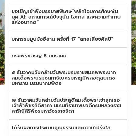
ขอเชิญเข้าฟังบรรยายพิเศษ“พลิกโฉมการศึกษาใน
ยุค AI: สถานการณ์ปัจจุบัน โอกาส และความท้าทาย
แห่งอนาคต”
มหกรรมมูนมังอีสาน ครั้งที่ 17 “สกลเสียงศิลป์”
ทรงพระเจริญ 8 มกราคม
๕ ธันวาคมวันคล้ายวันพระบรมราชสมภพพระบาท
สมเด็จพระบรมชนกาธิเบศรมหาภูมิพลอดุลยเดช
มหาราช บรมนาถบพิตร
๗ ธันวาคมวันคล้ายวันประสูติสมเด็จพระเจ้าลูกเธอ
เจ้าฟ้าพัชรกิติยาภา นเรนทิราเทพยวดีกรมหลวงราช
สาริณีสิริพัชรมหาวัชรราชธิดา
ได้รับผลการประเมินคุณธรรมและความโปร่งใส