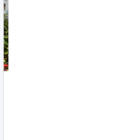
รศ.ดร.สุพร