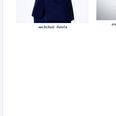
อา
ผศ.จิรวัฒน์ กันทะโล