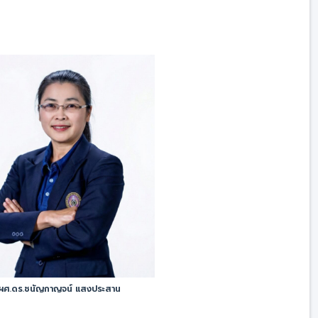
ผศ.ดร.ชนัญกาญจน์ แสงประสาน