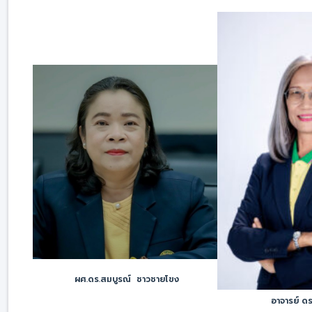
ผศ.ดร.สมบูรณ์ ชาวชายโขง
อาจารย์ ดร.