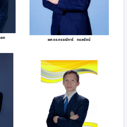
นอก
ผศ.ดร.กรรณิการ์ กมลรัตน์