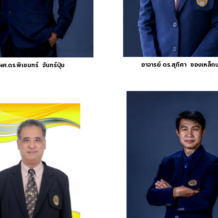
อาจารย์ ดร.สุทิศา ซองเหล็ก
ผศ.ดร.พิเชนทร์ จันทร์ปุ่ม