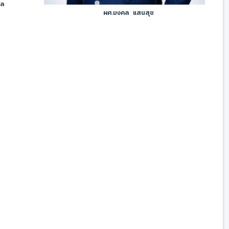
ูล
ผศ.มงคล แสนสุข