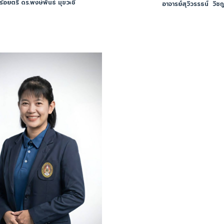
ี่ร้อยตรี ดร.พงษ์พันธ์ มุขวะชิ
อาจารย์สุวิวรรธน์ วิชก