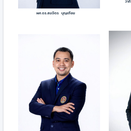
ว่าท
ผศ.ดร.สมจิตร บุญเทียม