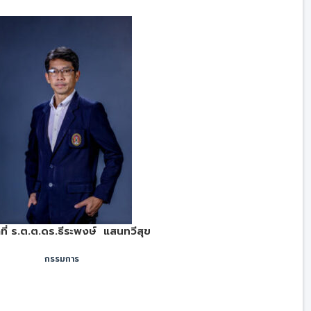
าที่ ร.ต.ต.ดร.ธีระพงษ์ แสนทวีสุข
กรรมการ