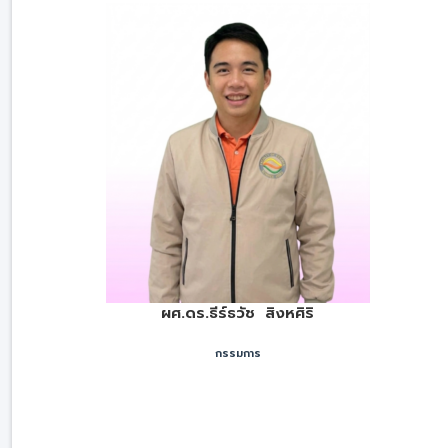
ผศ.ดร.ธีร์ธวัช สิงหศิริ
กรรมการ