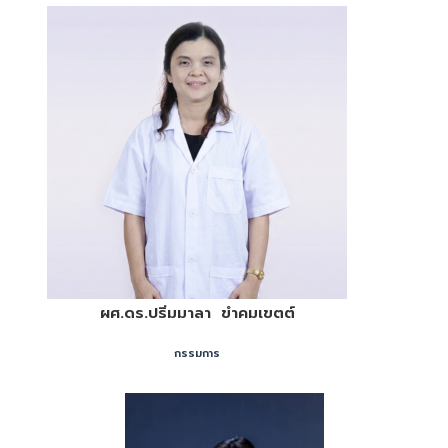
ผศ.ดร.ปริ่มมาลา ขำคมเขตต์
กรรมการ