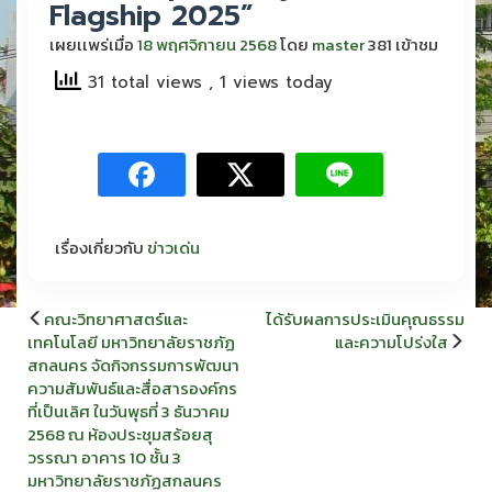
Flagship 2025”
เผยเเพร่เมื่อ
18 พฤศจิกายน 2568
โดย
master
381 เข้าชม
31 total views
, 1 views today
เรื่องเกี่ยวกับ
ข่าวเด่น
แนะแนว
คณะวิทยาศาสตร์และ
ได้รับผลการประเมินคุณธรรม
เรื่อง
เทคโนโลยี มหาวิทยาลัยราชภัฏ
และความโปร่งใส
สกลนคร จัดกิจกรรมการพัฒนา
ความสัมพันธ์และสื่อสารองค์กร
ที่เป็นเลิศ ในวันพุธที่ 3 ธันวาคม
2568 ณ ห้องประชุมสร้อยสุ
วรรณา อาคาร 10 ชั้น 3
มหาวิทยาลัยราชภัฏสกลนคร