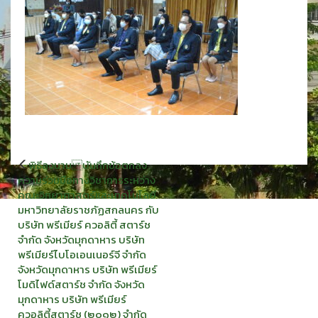
แนะแนว
พิธีลงนาม บันทึกข้อตกลง
เรื่อง
ความร่วมมือทางวิชาการระหว่าง
คณะวิทยาศาสตร์และเทคโนโลยี
มหาวิทยาลัยราชภัฏสกลนคร กับ
บริษัท พรีเมียร์ ควอลิตี้ สตาร์ช
จำกัด จังหวัดมุกดาหาร บริษัท
พรีเมียร์ไบโอเอนเนอร์จี จำกัด
จังหวัดมุกดาหาร บริษัท พรีเมียร์
โมดิไฟด์สตาร์ช จำกัด จังหวัด
มุกดาหาร บริษัท พรีเมียร์
ควอลิตี้สตาร์ช (๒๐๑๒) จำกัด