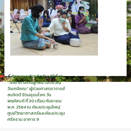
แนะแนว
กิจกรรมมุทิตาจิตก้าวสู่ปีที่ 61
เรื่อง
“วิทยาศาสตร์ผูกพัน โอบขวัญ
วันเกษียณ” ผู้ช่วยศาสตราจารย์
สมจิตต์ รัตนอุดมโชค วัน
พฤหัสบดี ที่ 30 เดือน กันยายน
พ.ศ. 2564 ณ ห้องประชุมใหญ่
ศูนย์วิทยาศาสตร์และห้องประชุม
ศรีคราม อาคาร 9