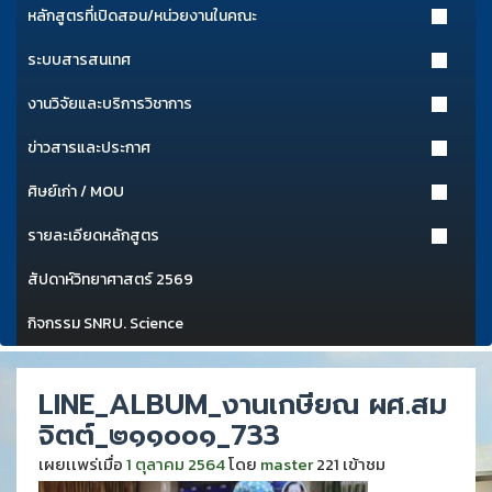
หลักสูตรที่เปิดสอน/หน่วยงานในคณะ
ระบบสารสนเทศ
งานวิจัยและบริการวิชาการ
ข่าวสารและประกาศ
ศิษย์เก่า / MOU
รายละเอียดหลักสูตร
สัปดาห์วิทยาศาสตร์ 2569
กิจกรรม SNRU. Science
LINE_ALBUM_งานเกษียณ ผศ.สม
จิตต์_๒๑๑๐๐๑_733
เผยเเพร่เมื่อ
1 ตุลาคม 2564
โดย
master
221 เข้าชม