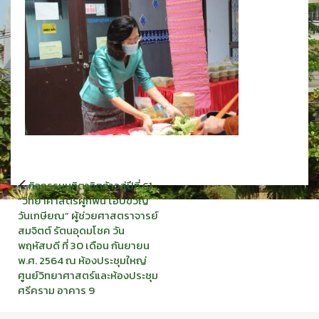
แนะแนว
กิจกรรมมุทิตาจิตก้าวสู่ปีที่ 61
เรื่อง
“วิทยาศาสตร์ผูกพัน โอบขวัญ
วันเกษียณ” ผู้ช่วยศาสตราจารย์
สมจิตต์ รัตนอุดมโชค วัน
พฤหัสบดี ที่ 30 เดือน กันยายน
พ.ศ. 2564 ณ ห้องประชุมใหญ่
ศูนย์วิทยาศาสตร์และห้องประชุม
ศรีคราม อาคาร 9