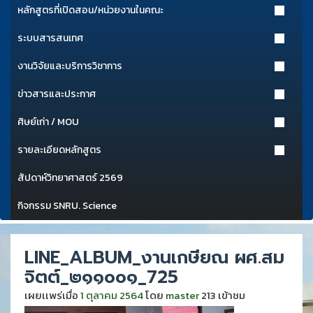
หลักสูตรที่เปิดสอน/หน่วยงานในคณะ
ระบบสารสนเทศ
งานวิจัยและบริการวิชาการ
ข่าวสารและประกาศ
ศิษย์เก่า / MOU
รายละเอียดหลักสูตร
สัปดาห์วิทยาศาสตร์ 2569
กิจกรรม SNRU. Science
LINE_ALBUM_งานเกษียณ ผศ.สม
จิตต์_๒๑๑๐๐๑_725
เผยเเพร่เมื่อ
1 ตุลาคม 2564
โดย
master
213 เข้าชม