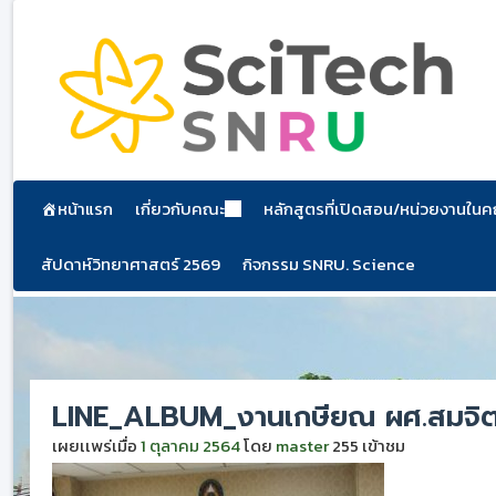
ข้าม
ไป
ยัง
เนื้อหา
หน้าแรก
เกี่ยวกับคณะ
หลักสูตรที่เปิดสอน/หน่วยงานใน
สัปดาห์วิทยาศาสตร์ 2569
กิจกรรม SNRU. Science
LINE_ALBUM_งานเกษียณ ผศ.สมจิ
เผยเเพร่เมื่อ
1 ตุลาคม 2564
โดย
master
255 เข้าชม