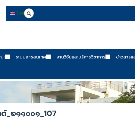
Search
ไทย
คณะ
ระบบสารสนเทศ
งานวิจัยและบริการวิชาการ
ข่าวสารแ
ตต์_๒๑๑๐๐๑_107