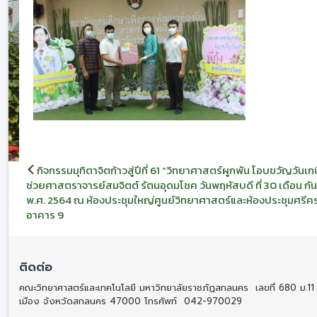
แนะแนว
กิจกรรมมุทิตาจิตก้าวสู่ปีที่ 61 “วิทยาศาสตร์ผูกพัน โอบขวัญวันเก
เรื่อง
ช่วยศาสตราจารย์สมจิตต์ รัตนอุดมโชค วันพฤหัสบดี ที่ 30 เดือน ก
พ.ศ. 2564 ณ ห้องประชุมใหญ่ศูนย์วิทยาศาสตร์และห้องประชุมศรีค
อาคาร 9
ติดต่อ
คณะวิทยาศาสตร์และเทคโนโลยี มหาวิทยาลัยราชภัฏสกลนคร เลขที่ 680 ม.11
เมือง จังหวัดสกลนคร 47000 โทรศัพท์ 042-970029