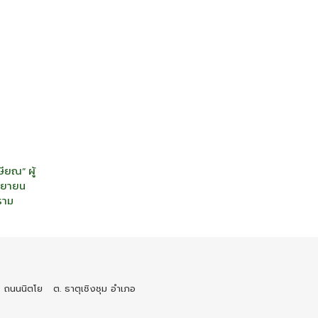
ษียณ” ผู้
ันยายน
ราม
 ถนนนิตโย ต. ธาตุเชิงชุม อำเภอ