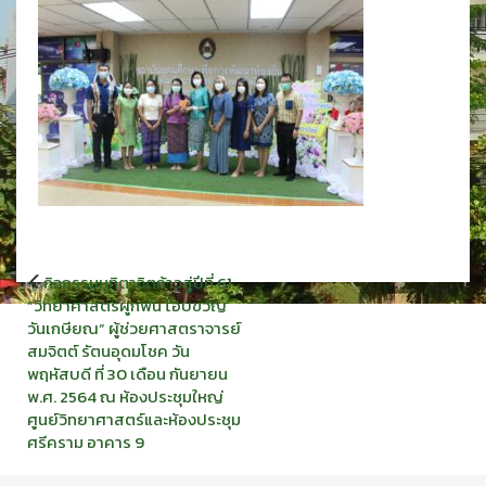
แนะแนว
กิจกรรมมุทิตาจิตก้าวสู่ปีที่ 61
เรื่อง
“วิทยาศาสตร์ผูกพัน โอบขวัญ
วันเกษียณ” ผู้ช่วยศาสตราจารย์
สมจิตต์ รัตนอุดมโชค วัน
พฤหัสบดี ที่ 30 เดือน กันยายน
พ.ศ. 2564 ณ ห้องประชุมใหญ่
ศูนย์วิทยาศาสตร์และห้องประชุม
ศรีคราม อาคาร 9