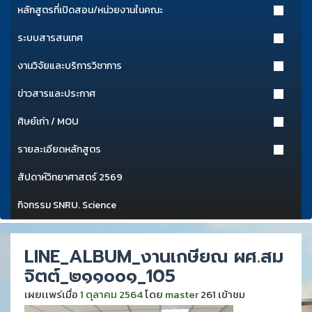
หลักสูตรที่เปิดสอน/หน่วยงานในคณะ
ระบบสารสนเทศ
งานวิจัยและบริการวิชาการ
ข่าวสารและประกาศ
ศิษย์เก่า / MOU
รายละเอียดหลักสูตร
สัปดาห์วิทยาศาสตร์ 2569
กิจกรรม SNRU. Science
LINE_ALBUM_งานเกษียณ ผศ.สม
จิตต์_๒๑๑๐๐๑_105
เผยเเพร่เมื่อ
1 ตุลาคม 2564
โดย
master
261 เข้าชม