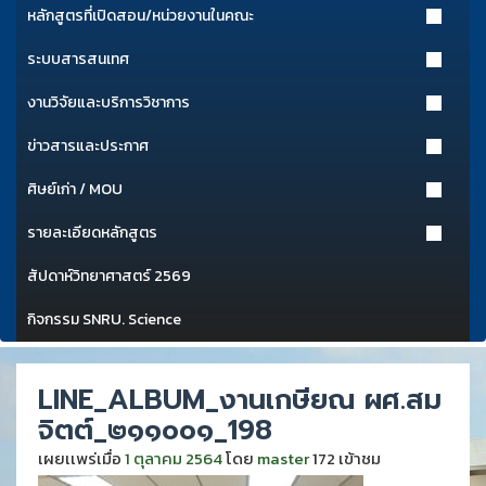
หลักสูตรที่เปิดสอน/หน่วยงานในคณะ
ระบบสารสนเทศ
งานวิจัยและบริการวิชาการ
ข่าวสารและประกาศ
ศิษย์เก่า / MOU
รายละเอียดหลักสูตร
สัปดาห์วิทยาศาสตร์ 2569
กิจกรรม SNRU. Science
LINE_ALBUM_งานเกษียณ ผศ.สม
จิตต์_๒๑๑๐๐๑_198
เผยเเพร่เมื่อ
1 ตุลาคม 2564
โดย
master
172 เข้าชม