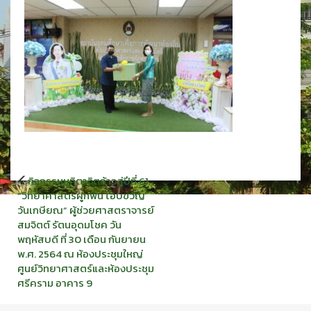
แนะแนว
กิจกรรมมุทิตาจิตก้าวสู่ปีที่ 61
เรื่อง
“วิทยาศาสตร์ผูกพัน โอบขวัญ
วันเกษียณ” ผู้ช่วยศาสตราจารย์
สมจิตต์ รัตนอุดมโชค วัน
พฤหัสบดี ที่ 30 เดือน กันยายน
พ.ศ. 2564 ณ ห้องประชุมใหญ่
ศูนย์วิทยาศาสตร์และห้องประชุม
ศรีคราม อาคาร 9