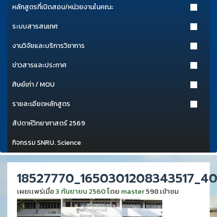
หลักสูตรที่เปิดสอน/หน่วยงานในคณะ
ระบบสารสนเทศ
งานวิจัยและบริการวิชาการ
ข่าวสารและประกาศ
ศิษย์เก่า / MOU
รายละเอียดหลักสูตร
สัปดาห์วิทยาศาสตร์ 2569
กิจกรรม SNRU. Science
18527770_1650301208343517_4
เผยเเพร่เมื่อ
3 กันยายน 2560
โดย
master
598 เข้าชม