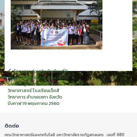
แนะแนว
“โครงการส่งเสริมนักเรียนที่มี
เรื่อง
ความสามารถพิเศษ” ศึกษาดูงาน
และฝึกปฏิบัติการทางด้าน
วิทยาศาสตร์ โรงเรียนเจ็ดสี
วิทยาคาร อำเภอเซกา จังหวัด
บึงกาฬ 19 พฤษภาคม 2560
ติดต่อ
คณะวิทยาศาสตร์และเทคโนโลยี มหาวิทยาลัยราชภัฏสกลนคร เลขที่ 680