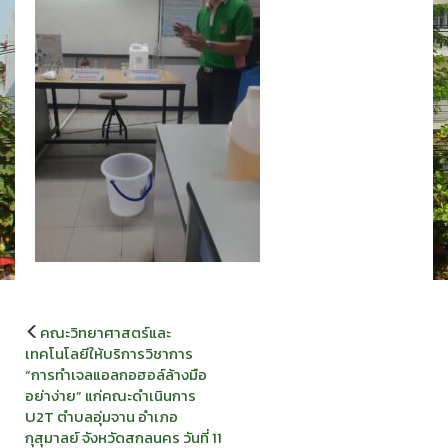
แนะแนว
คณะวิทยาศาสตร์และ
เรื่อง
เทคโนโลยีให้บริการวิชาการ
“การทำเจลแอลกอฮอล์ล้างมือ
อย่าง่าย” แก่คณะดำเนินการ
U2T ตำบลอุ่มจาน อำเภอ
กุสุมาลย์ จังหวัดสกลนคร วันที่ 11