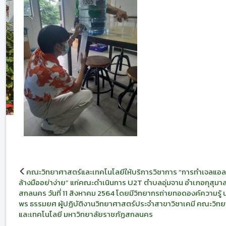
แนะแนว
คณะวิทยาศาสตร์และเทคโนโลยีให้บริการวิชาการ “การทำเจลแอ
เรื่อง
ล้างมืออย่าง่าย” แก่คณะดำเนินการ U2T ตำบลอุ่มจาน อำเภอกุสุมาลย
สกลนคร วันที่ 11 สิงหาคม 2564 โดยมีวิทยากรถ่ายทอดองค์ความรู้
พร ธรรมยศ ผู้ปฏิบัติงานวิทยาศาสตร์ประจำสาขาวิชาเคมี คณะวิท
และเทคโนโลยี มหาวิทยาลัยราชภัฏสกลนคร