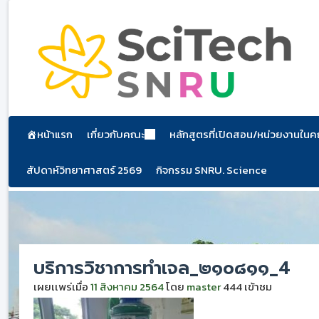
ข้าม
ไป
ยัง
เนื้อหา
หน้าแรก
เกี่ยวกับคณะ
หลักสูตรที่เปิดสอน/หน่วยงานใน
สัปดาห์วิทยาศาสตร์ 2569
กิจกรรม SNRU. Science
บริการวิชาการทำเจล_๒๑๐๘๑๑_4
เผยเเพร่เมื่อ
11 สิงหาคม 2564
โดย
master
444 เข้าชม