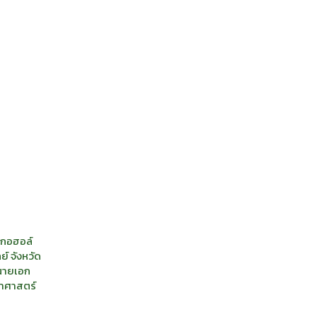
ลกอฮอล์
์ จังหวัด
 นายเอก
ยาศาสตร์