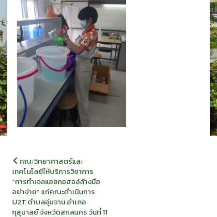
แนะแนว
คณะวิทยาศาสตร์และ
เรื่อง
เทคโนโลยีให้บริการวิชาการ
“การทำเจลแอลกอฮอล์ล้างมือ
อย่าง่าย” แก่คณะดำเนินการ
U2T ตำบลอุ่มจาน อำเภอ
กุสุมาลย์ จังหวัดสกลนคร วันที่ 11