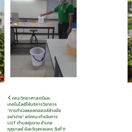
แนะแนว
คณะวิทยาศาสตร์และ
เรื่อง
เทคโนโลยีให้บริการวิชาการ
“การทำเจลแอลกอฮอล์ล้างมือ
อย่าง่าย” แก่คณะดำเนินการ
U2T ตำบลอุ่มจาน อำเภอ
กุสุมาลย์ จังหวัดสกลนคร วันที่ 11