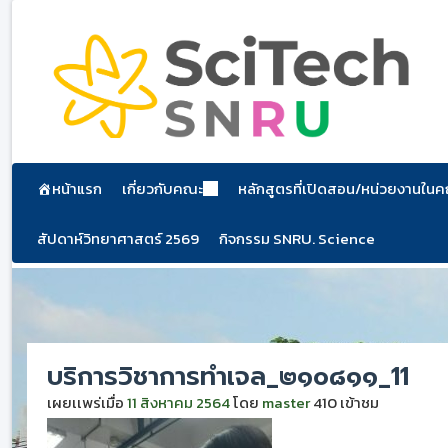
ข้าม
ไป
ยัง
เนื้อหา
หน้าแรก
เกี่ยวกับคณะ
หลักสูตรที่เปิดสอน/หน่วยงานใน
สัปดาห์วิทยาศาสตร์ 2569
กิจกรรม SNRU. Science
บริการวิชาการทำเจล_๒๑๐๘๑๑_11
เผยเเพร่เมื่อ
11 สิงหาคม 2564
โดย
master
410 เข้าชม