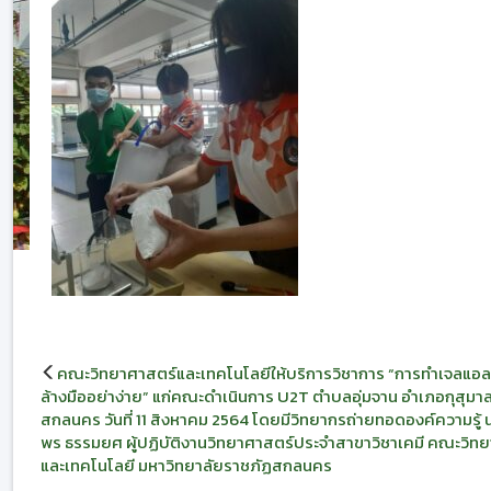
แนะแนว
คณะวิทยาศาสตร์และเทคโนโลยีให้บริการวิชาการ “การทำเจลแอ
เรื่อง
ล้างมืออย่าง่าย” แก่คณะดำเนินการ U2T ตำบลอุ่มจาน อำเภอกุสุมาลย
สกลนคร วันที่ 11 สิงหาคม 2564 โดยมีวิทยากรถ่ายทอดองค์ความรู้
พร ธรรมยศ ผู้ปฏิบัติงานวิทยาศาสตร์ประจำสาขาวิชาเคมี คณะวิท
และเทคโนโลยี มหาวิทยาลัยราชภัฏสกลนคร