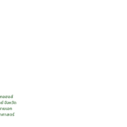
ลกอฮอล์
์ จังหวัด
 นายเอก
ยาศาสตร์