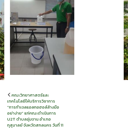
แนะแนว
คณะวิทยาศาสตร์และ
เรื่อง
เทคโนโลยีให้บริการวิชาการ
“การทำเจลแอลกอฮอล์ล้างมือ
อย่าง่าย” แก่คณะดำเนินการ
U2T ตำบลอุ่มจาน อำเภอ
กุสุมาลย์ จังหวัดสกลนคร วันที่ 11