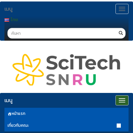
ข้าม
เมนู
ไป
Toggle
navigat
ยัง
ไทย
เนื้อหา
Search
เมนู
Toggle
navigat
หน้าแรก
เกี่ยวกับคณะ